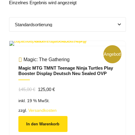
Einzelnes Ergebnis wird angezeigt
Angebot!
Magic: The Gathering
Magic MTG TMNT Teenage Ninja Turtles Play
Booster Display Deutsch Neu Sealed OVP
Ursprünglicher
Aktueller
145,00
€
125,00
€
Preis
Preis
inkl. 19 % MwSt.
war:
ist:
145,00 €
125,00 €.
zzgl.
Versandkosten
In den Warenkorb