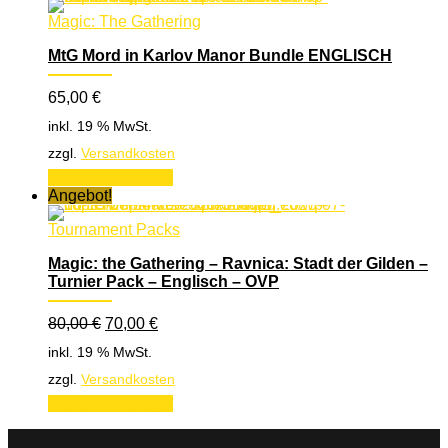
Magic: The Gathering
MtG Mord in Karlov Manor Bundle ENGLISCH
65,00
€
inkl. 19 % MwSt.
zzgl.
Versandkosten
In den Warenkorb
Angebot!
Tournament Packs
Magic: the Gathering – Ravnica: Stadt der Gilden –
Turnier Pack – Englisch – OVP
Ursprünglicher
Aktueller
80,00
€
70,00
€
Preis
Preis
inkl. 19 % MwSt.
war:
ist:
80,00 €
70,00 €.
zzgl.
Versandkosten
In den Warenkorb