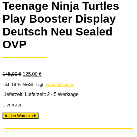
Teenage Ninja Turtles
Play Booster Display
Deutsch Neu Sealed
OVP
Ursprünglicher
Aktueller
145,00
€
125,00
€
Preis
Preis
inkl. 19 % MwSt.
zzgl.
Versandkosten
war:
ist:
145,00 €
125,00 €.
Lieferzeit: Lieferzeit: 2 - 5 Werktage
1 vorrätig
In den Warenkorb