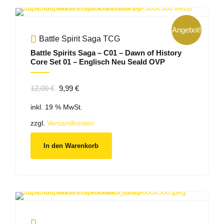
Angebot!
Battle Spirit Saga TCG
Battle Spirits Saga – C01 – Dawn of History
Core Set 01 – Englisch Neu Seald OVP
Ursprünglicher
Aktueller
12,00
€
9,99
€
Preis
Preis
inkl. 19 % MwSt.
war:
ist:
12,00 €
9,99 €.
zzgl.
Versandkosten
In den Warenkorb