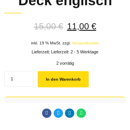
Deck englisch
Ursprünglicher
Aktuelle
15,00
€
11,00
€
Preis
Preis
war:
ist:
inkl. 19 % MwSt.
zzgl.
Versandkosten
15,00 €
11,00 €.
Lieferzeit: Lieferzeit: 2 - 5 Werktage
2 vorrätig
Quantity
In den Warenkorb