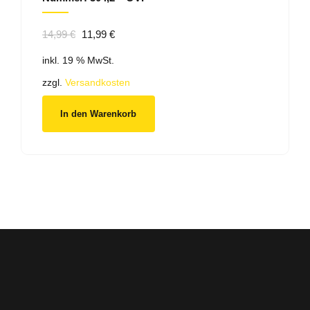
Ursprünglicher
Aktueller
14,99
€
11,99
€
Preis
Preis
inkl. 19 % MwSt.
war:
ist:
14,99 €
11,99 €.
zzgl.
Versandkosten
In den Warenkorb