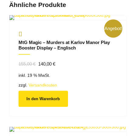
Ähnliche Produkte
Angebot!
MtG Magic – Murders at Karlov Manor Play
Booster Display – Englisch
Ursprünglicher
Aktueller
155,00
€
140,00
€
Preis
Preis
inkl. 19 % MwSt.
war:
ist:
155,00 €
140,00 €.
zzgl.
Versandkosten
In den Warenkorb