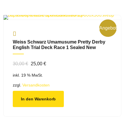
Angebot!
Weiss Schwarz Umamusume Pretty Derby
English Trial Deck Race 1 Sealed New
Ursprünglicher
Aktueller
30,00
€
25,00
€
Preis
Preis
inkl. 19 % MwSt.
war:
ist:
30,00 €
25,00 €.
zzgl.
Versandkosten
In den Warenkorb