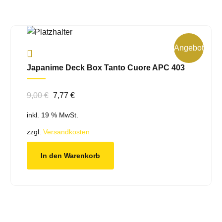
Angebot!
Japanime Deck Box Tanto Cuore APC 403
Ursprünglicher
Aktueller
9,00
€
7,77
€
Preis
Preis
inkl. 19 % MwSt.
war:
ist:
9,00 €
7,77 €.
zzgl.
Versandkosten
In den Warenkorb