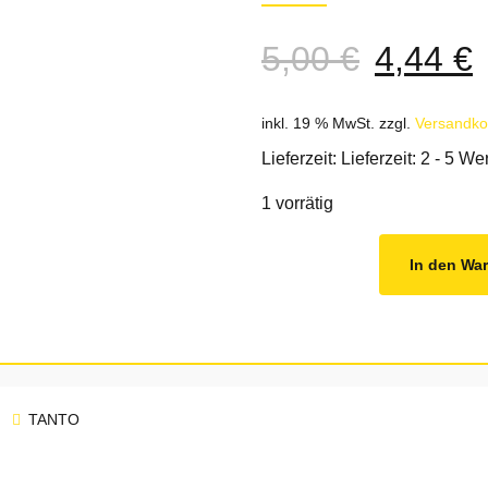
Ursprün
A
5,00
€
4,44
€
Preis
P
war:
i
inkl. 19 % MwSt.
zzgl.
Versandko
5,00 €
4
Lieferzeit: Lieferzeit: 2 - 5 W
1 vorrätig
In den Wa
TANTO