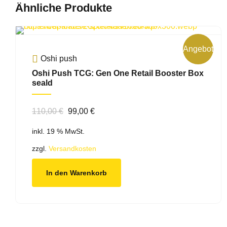
Ähnliche Produkte
Angebot!
Oshi push
Oshi Push TCG: Gen One Retail Booster Box
seald
Ursprünglicher
Aktueller
110,00
€
99,00
€
Preis
Preis
inkl. 19 % MwSt.
war:
ist:
110,00 €
99,00 €.
zzgl.
Versandkosten
In den Warenkorb